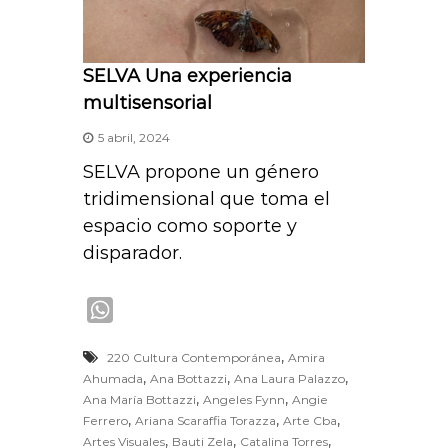
SELVA Una experiencia
multisensorial
5 abril, 2024
SELVA propone un género
tridimensional que toma el
espacio como soporte y
disparador.
W
h
,
220 Cultura Contemporánea
Amira
a
,
,
,
Ahumada
Ana Bottazzi
Ana Laura Palazzo
t
,
,
Ana María Bottazzi
Angeles Fynn
Angie
s
,
,
,
Ferrero
Ariana Scaraffia Torazza
Arte Cba
A
,
,
,
Artes Visuales
Bauti Zela
Catalina Torres