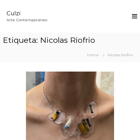
S
k
Culzi
i
p
Arte Contemporáneo
t
o
c
Etiqueta:
Nicolas Riofrio
o
n
t
Home
Nicolas Riofrio
e
n
t