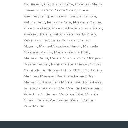
,
,
Cecilia Asis
Cho Bracamonte
Colectivo Manos
p
,
,
Travestis
Daiana Dinora Cazon
Eneas
p
,
,
,
Fuentes
Enrique Llorens
Evangelina Lora
,
,
,
Felicita Petit
Ferias de Arte
Florencia Gauna
,
,
,
Florencia Gieco
Florencia Re
Francesca Fruet
,
,
,
Francisco Paulin
Isabella Ferri
Karlys Alejo
,
,
Kevin Sanchez
Laura González
Lazaro
,
,
Moyano
Manuel Cayetano Pavón
Manuela
,
,
Gonzalez Alonso
Maria Florencia Troisi
,
,
Mariano Bechi
Melina Ariadna Koch
Milagros
,
,
Rosales Testoni
Nahir Claribel Cuevas
Nicolas
,
,
,
Camilo Torre
Nicolas Riofrio
NÚCLEO
Patricia
,
,
Martinez Mavares
Penélope Lazaro
Pilar
,
,
,
Maharbiz
Plaza de la Música
Raul Ballesteros
,
,
,
Sabina Zamudio
SELVA
Valentin Levenstein
,
,
Valentina Gutierrez
Verónica Jofré
Vicente
,
,
,
Girardi Callafa
Wen Flores
Yasmin Antun
Zuzo Martini