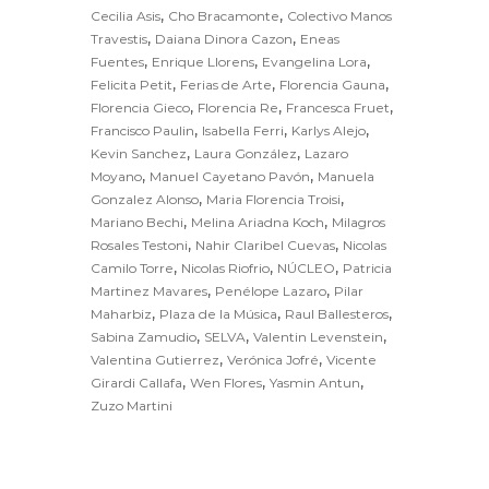
,
,
Cecilia Asis
Cho Bracamonte
Colectivo Manos
p
,
,
Travestis
Daiana Dinora Cazon
Eneas
p
,
,
,
Fuentes
Enrique Llorens
Evangelina Lora
,
,
,
Felicita Petit
Ferias de Arte
Florencia Gauna
,
,
,
Florencia Gieco
Florencia Re
Francesca Fruet
,
,
,
Francisco Paulin
Isabella Ferri
Karlys Alejo
,
,
Kevin Sanchez
Laura González
Lazaro
,
,
Moyano
Manuel Cayetano Pavón
Manuela
,
,
Gonzalez Alonso
Maria Florencia Troisi
,
,
Mariano Bechi
Melina Ariadna Koch
Milagros
,
,
Rosales Testoni
Nahir Claribel Cuevas
Nicolas
,
,
,
Camilo Torre
Nicolas Riofrio
NÚCLEO
Patricia
,
,
Martinez Mavares
Penélope Lazaro
Pilar
,
,
,
Maharbiz
Plaza de la Música
Raul Ballesteros
,
,
,
Sabina Zamudio
SELVA
Valentin Levenstein
,
,
Valentina Gutierrez
Verónica Jofré
Vicente
,
,
,
Girardi Callafa
Wen Flores
Yasmin Antun
Zuzo Martini