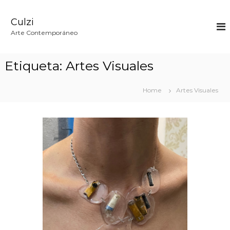
S
k
Culzi
i
p
Arte Contemporáneo
t
o
c
Etiqueta:
Artes Visuales
o
n
t
Home
Artes Visuales
e
n
t