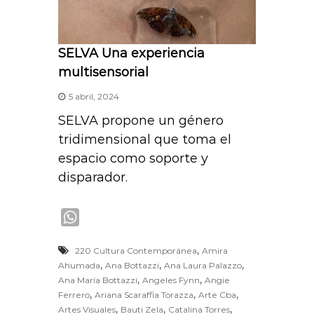
SELVA Una experiencia
multisensorial
5 abril, 2024
SELVA propone un género
tridimensional que toma el
espacio como soporte y
disparador.
W
h
,
220 Cultura Contemporánea
Amira
a
,
,
,
Ahumada
Ana Bottazzi
Ana Laura Palazzo
t
,
,
Ana María Bottazzi
Angeles Fynn
Angie
s
,
,
,
Ferrero
Ariana Scaraffia Torazza
Arte Cba
A
,
,
,
Artes Visuales
Bauti Zela
Catalina Torres