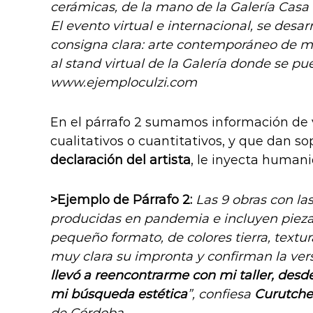
cerámicas, de la mano de la Galería Casa 
El evento virtual e internacional, se desar
consigna clara: arte contemporáneo de m
al stand virtual de la Galería donde se pu
www.ejemploculzi.com
En el párrafo 2 sumamos información de v
cualitativos o cuantitativos, y que dan s
declaración del artista
, le inyecta human
>Ejemplo de Párrafo 2:
Las 9 obras con la
producidas en pandemia e incluyen piezas 
pequeño formato, de colores tierra, textur
muy clara su impronta y confirman la vers
llevó a reencontrarme con mi taller, desd
mi búsqueda estética
”, confiesa
Curutch
de Córdoba.