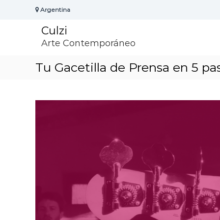
S
Argentina
k
i
Culzi
p
t
Arte Contemporáneo
o
c
Tu Gacetilla de Prensa en 5 pa
o
n
t
e
n
t