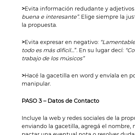
>
Evita información redudante y adjetivos 
buena e interesante”
. Elige siempre la ju
la propuesta.
>
Evita expresar en negativo:
“Lamentablem
todo es más dificil…
”. En su lugar decí:
“Co
trabajo de los músicos”
>
Hacé la gacetilla en word y envíala en pdf
manipular.
PASO 3 – Datos de Contacto
Incluye la web y redes sociales de la prop
enviando la gacetilla, agregá el nombre,
pactar una eventual nota o resolver duda