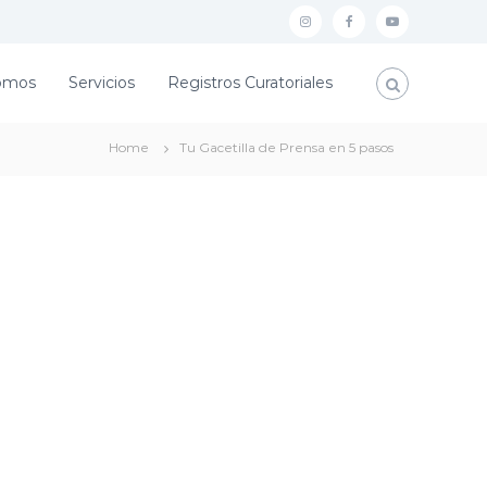
I
F
Y
n
a
o
omos
Servicios
Registros Curatoriales
s
c
u
t
e
T
Home
Tu Gacetilla de Prensa en 5 pasos
a
b
u
g
o
b
r
o
e
a
k
m