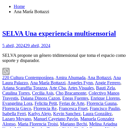
Home
Ana María Bottazzi
SELVA Una experiencia multisensorial
5 abril, 2024
29 abril, 2024
SELVA propone un género tridimensional que toma el espacio como
soporte y disparador.
220 Cultura Contemporánea
,
Amira Ahumada
,
Ana Bottazzi
,
Ana
WhatsApp
Laura Palazzo
,
Ana María Bottazzi
,
Angeles Fynn
,
Angie Ferrero
,
Ariana Scaraffia Torazza
,
Arte Cba
,
Artes Visuales
,
Bauti Zela
,
Catalina Torres
,
Cecilia Asis
,
Cho Bracamonte
,
Colectivo Manos
Travestis
,
Daiana Dinora Cazon
,
Eneas Fuentes
,
Enrique Llorens
,
Evangelina Lora
,
Felicita Petit
,
Ferias de Arte
,
Florencia Gauna
,
Florencia Gieco
,
Florencia Re
,
Francesca Fruet
,
Francisco Paulin
,
Isabella Ferri
,
Karlys Alejo
,
Kevin Sanchez
,
Laura González
,
Lazaro Moyano
,
Manuel Cayetano Pavón
,
Manuela Gonzalez
Alonso
,
Maria Florencia Troisi
,
Mariano Bechi
,
Melina Ariadna