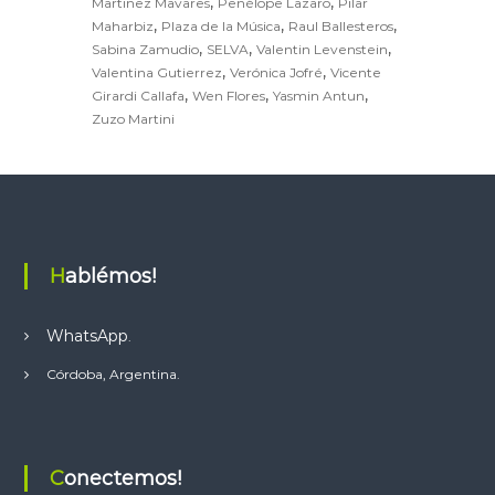
,
,
Martinez Mavares
Penélope Lazaro
Pilar
,
,
,
Maharbiz
Plaza de la Música
Raul Ballesteros
,
,
,
Sabina Zamudio
SELVA
Valentin Levenstein
,
,
Valentina Gutierrez
Verónica Jofré
Vicente
,
,
,
Girardi Callafa
Wen Flores
Yasmin Antun
Zuzo Martini
Hablémos!
WhatsApp
.
Córdoba, Argentina.
Conectemos!