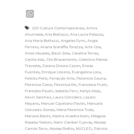
W
h
,
220 Cultura Contemporánea
Amira
a
,
,
,
Ahumada
Ana Bottazzi
Ana Laura Palazzo
t
,
,
Ana María Bottazzi
Angeles Fynn
Angie
s
,
,
,
Ferrero
Ariana Scaraffia Torazza
Arte Cba
A
,
,
,
Artes Visuales
Bauti Zela
Catalina Torres
,
,
Cecilia Asis
Cho Bracamonte
Colectivo Manos
p
,
,
Travestis
Daiana Dinora Cazon
Eneas
p
,
,
,
Fuentes
Enrique Llorens
Evangelina Lora
,
,
,
Felicita Petit
Ferias de Arte
Florencia Gauna
,
,
,
Florencia Gieco
Florencia Re
Francesca Fruet
,
,
,
Francisco Paulin
Isabella Ferri
Karlys Alejo
,
,
Kevin Sanchez
Laura González
Lazaro
,
,
Moyano
Manuel Cayetano Pavón
Manuela
,
,
Gonzalez Alonso
Maria Florencia Troisi
,
,
Mariano Bechi
Melina Ariadna Koch
Milagros
,
,
Rosales Testoni
Nahir Claribel Cuevas
Nicolas
,
,
,
Camilo Torre
Nicolas Riofrio
NÚCLEO
Patricia