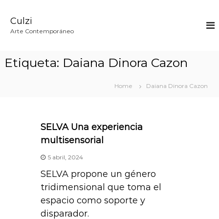
S
k
Culzi
i
p
Arte Contemporáneo
t
o
c
Etiqueta:
Daiana Dinora Cazon
o
n
t
Home
Daiana Dinora Cazon
e
n
t
SELVA Una experiencia
multisensorial
5 abril, 2024
SELVA propone un género
tridimensional que toma el
espacio como soporte y
disparador.