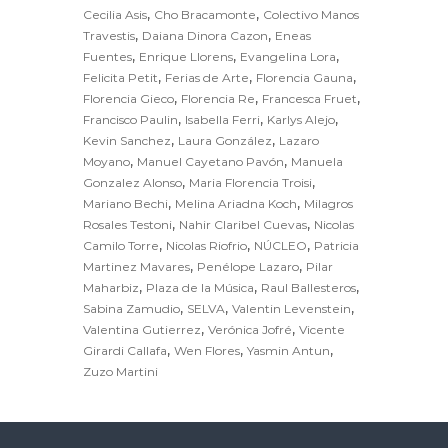
,
,
Cecilia Asis
Cho Bracamonte
Colectivo Manos
p
,
,
Travestis
Daiana Dinora Cazon
Eneas
p
,
,
,
Fuentes
Enrique Llorens
Evangelina Lora
,
,
,
Felicita Petit
Ferias de Arte
Florencia Gauna
,
,
,
Florencia Gieco
Florencia Re
Francesca Fruet
,
,
,
Francisco Paulin
Isabella Ferri
Karlys Alejo
,
,
Kevin Sanchez
Laura González
Lazaro
,
,
Moyano
Manuel Cayetano Pavón
Manuela
,
,
Gonzalez Alonso
Maria Florencia Troisi
,
,
Mariano Bechi
Melina Ariadna Koch
Milagros
,
,
Rosales Testoni
Nahir Claribel Cuevas
Nicolas
,
,
,
Camilo Torre
Nicolas Riofrio
NÚCLEO
Patricia
,
,
Martinez Mavares
Penélope Lazaro
Pilar
,
,
,
Maharbiz
Plaza de la Música
Raul Ballesteros
,
,
,
Sabina Zamudio
SELVA
Valentin Levenstein
,
,
Valentina Gutierrez
Verónica Jofré
Vicente
,
,
,
Girardi Callafa
Wen Flores
Yasmin Antun
Zuzo Martini