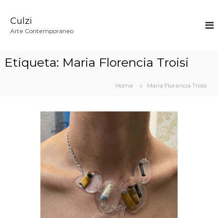
S
k
Culzi
i
p
Arte Contemporáneo
t
o
c
Etiqueta:
Maria Florencia Troisi
o
n
t
Home
Maria Florencia Troisi
e
n
t