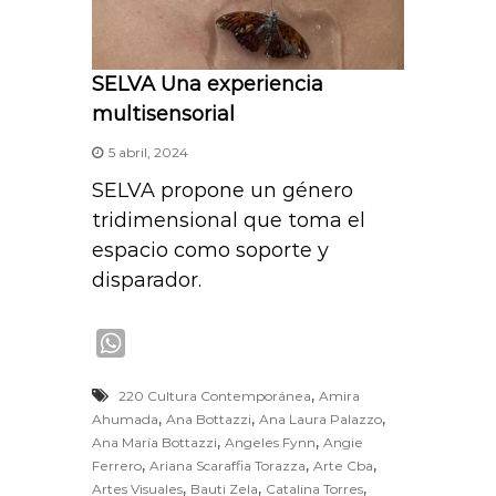
SELVA Una experiencia
multisensorial
5 abril, 2024
SELVA propone un género
tridimensional que toma el
espacio como soporte y
disparador.
W
h
,
220 Cultura Contemporánea
Amira
a
,
,
,
Ahumada
Ana Bottazzi
Ana Laura Palazzo
t
,
,
Ana María Bottazzi
Angeles Fynn
Angie
s
,
,
,
Ferrero
Ariana Scaraffia Torazza
Arte Cba
A
,
,
,
Artes Visuales
Bauti Zela
Catalina Torres