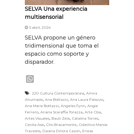
SELVA Una experiencia
multisensorial
5 abril, 2024
SELVA propone un género
tridimensional que toma el
espacio como soporte y
disparador.
W
h
,
220 Cultura Contemporánea
Amira
a
,
,
,
Ahumada
Ana Bottazzi
Ana Laura Palazzo
t
,
,
Ana María Bottazzi
Angeles Fynn
Angie
s
,
,
,
Ferrero
Ariana Scaraffia Torazza
Arte Cba
A
,
,
,
Artes Visuales
Bauti Zela
Catalina Torres
,
,
Cecilia Asis
Cho Bracamonte
Colectivo Manos
p
,
,
Travestis
Daiana Dinora Cazon
Eneas
p