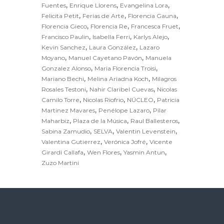
,
,
,
Fuentes
Enrique Llorens
Evangelina Lora
,
,
,
Felicita Petit
Ferias de Arte
Florencia Gauna
,
,
,
Florencia Gieco
Florencia Re
Francesca Fruet
,
,
,
Francisco Paulin
Isabella Ferri
Karlys Alejo
,
,
Kevin Sanchez
Laura González
Lazaro
,
,
Moyano
Manuel Cayetano Pavón
Manuela
,
,
Gonzalez Alonso
Maria Florencia Troisi
,
,
Mariano Bechi
Melina Ariadna Koch
Milagros
,
,
Rosales Testoni
Nahir Claribel Cuevas
Nicolas
,
,
,
Camilo Torre
Nicolas Riofrio
NÚCLEO
Patricia
,
,
Martinez Mavares
Penélope Lazaro
Pilar
,
,
,
Maharbiz
Plaza de la Música
Raul Ballesteros
,
,
,
Sabina Zamudio
SELVA
Valentin Levenstein
,
,
Valentina Gutierrez
Verónica Jofré
Vicente
,
,
,
Girardi Callafa
Wen Flores
Yasmin Antun
Zuzo Martini