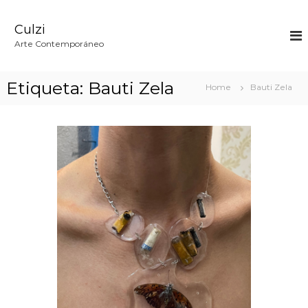
S
k
Culzi
i
p
Arte Contemporáneo
t
o
c
Etiqueta:
Bauti Zela
Home
Bauti Zela
o
n
t
e
n
t