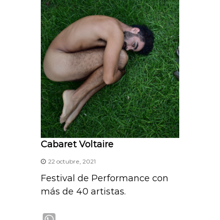
A
p
p
Cabaret Voltaire
22 octubre, 2021
Festival de Performance con
más de 40 artistas.
W