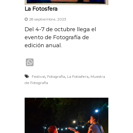
La Fotosfera
28 septiembre, 2023
Del 4-7 de octubre llega el
evento de Fotografía de
edición anual.
W
h
,
,
,
Festival
Fotografia
La Fotosfera
Muestra
a
de Fotografia
t
s
A
p
p