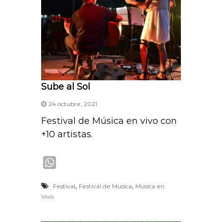
Sube al Sol
24 octubre, 2021
Festival de Música en vivo con
+10 artistas.
W
h
,
,
Festival
Festival de Musica
Musica en
a
Vivo
t
s