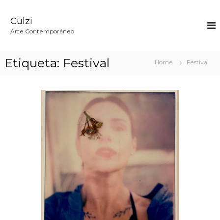
S
k
Culzi
i
p
Arte Contemporáneo
t
o
c
Etiqueta:
Festival
Home
Festival
o
n
t
e
n
t