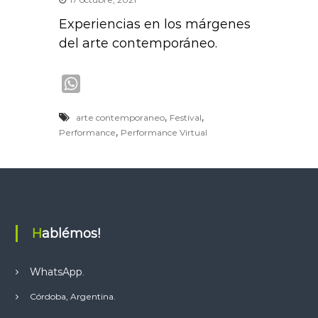
Experiencias en los márgenes
del arte contemporáneo.
W
h
,
,
arte contemporaneo
Festival
a
,
Performance
Performance Virtual
t
s
A
p
p
Hablémos!
WhatsApp
.
Córdoba, Argentina.