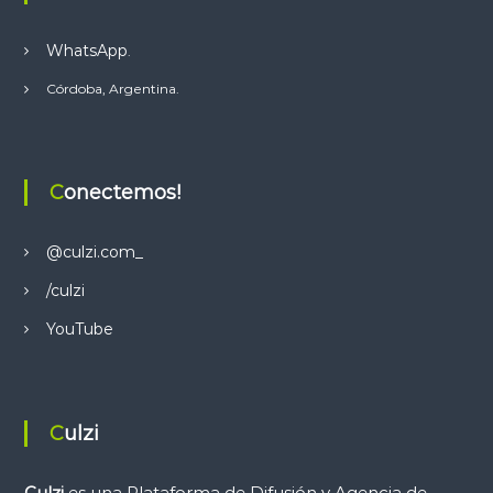
WhatsApp
.
Córdoba, Argentina.
Conectemos!
@culzi.com_
/culzi
YouTube
Culzi
Culzi
es una Plataforma de Difusión y Agencia de