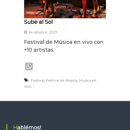
Sube al Sol
24 octubre, 2021
Festival de Música en vivo con
+10 artistas.
W
h
,
,
Festival
Festival de Musica
Musica en
a
Vivo
t
s
A
p
p
Hablémos!