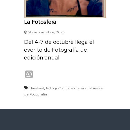
La Fotosfera
28 septiembre, 2023
Del 4-7 de octubre llega el
evento de Fotografía de
edición anual.
W
h
,
,
,
Festival
Fotografia
La Fotosfera
Muestra
a
de Fotografia
t
s
A
p
p