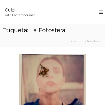
S
k
Culzi
i
p
Arte Contemporáneo
t
o
c
Etiqueta:
La Fotosfera
o
n
t
Home
La Fotosfera
e
n
t