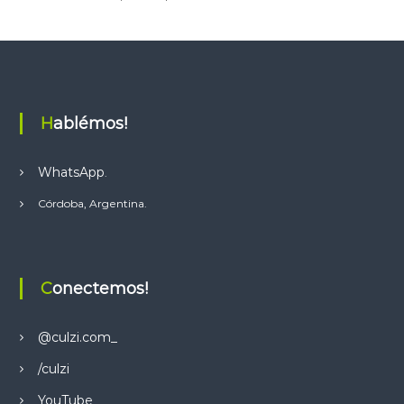
t
s
A
p
p
Hablémos!
WhatsApp
.
Córdoba, Argentina.
Conectemos!
@culzi.com_
/culzi
YouTube