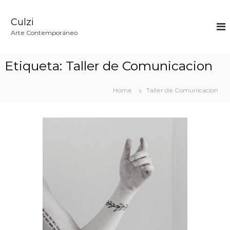
S
k
Culzi
i
p
Arte Contemporáneo
t
o
c
Etiqueta:
Taller de Comunicacion
o
n
t
Home
Taller de Comunicacion
e
n
t