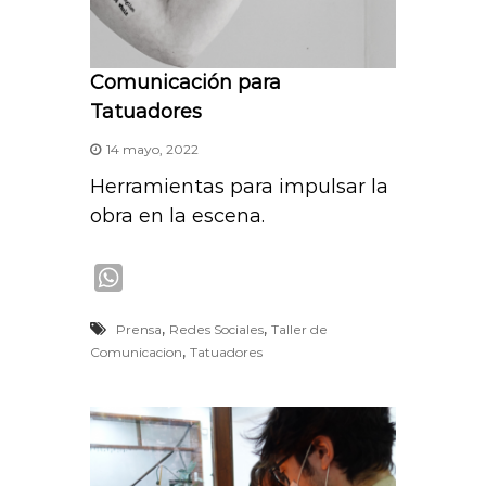
Comunicación para
Tatuadores
14 mayo, 2022
Herramientas para impulsar la
obra en la escena.
W
h
,
,
Prensa
Redes Sociales
Taller de
a
,
Comunicacion
Tatuadores
t
s
A
p
p