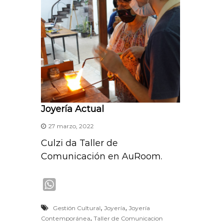
Joyería Actual
27 marzo, 2022
Culzi da Taller de
Comunicación en AuRoom.
W
h
,
,
Gestión Cultural
Joyería
Joyería
a
,
Contemporánea
Taller de Comunicacion