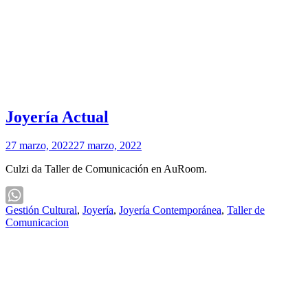
Joyería Actual
27 marzo, 2022
27 marzo, 2022
Culzi da Taller de Comunicación en AuRoom.
Gestión Cultural
,
Joyería
,
Joyería Contemporánea
,
Taller de
WhatsApp
Comunicacion