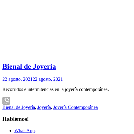
Bienal de Joyería
22 agosto, 2021
22 agosto, 2021
Recorridos e intermitencias en la joyería contemporánea.
Bienal de Joyería
,
Joyería
,
Joyería Contemporánea
WhatsApp
Hablémos!
WhatsApp
.