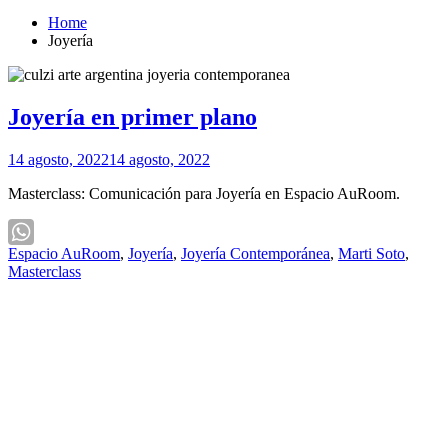
Home
Joyería
Joyería en primer plano
14 agosto, 2022
14 agosto, 2022
Masterclass: Comunicación para Joyería en Espacio AuRoom.
Espacio AuRoom
,
Joyería
,
Joyería Contemporánea
,
Marti Soto
,
WhatsApp
Masterclass