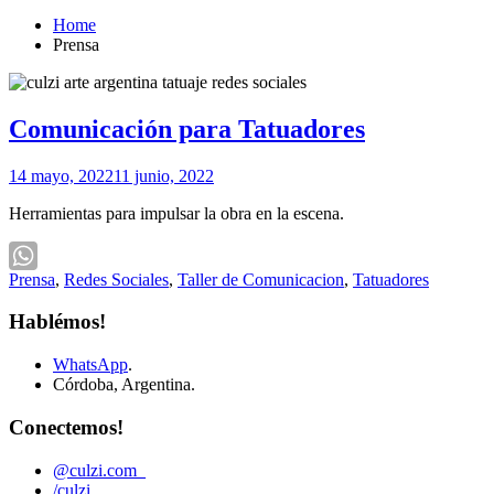
Home
Prensa
Comunicación para Tatuadores
14 mayo, 2022
11 junio, 2022
Herramientas para impulsar la obra en la escena.
Prensa
,
Redes Sociales
,
Taller de Comunicacion
,
Tatuadores
WhatsApp
Hablémos!
WhatsApp
.
Córdoba, Argentina.
Conectemos!
@culzi.com_
/culzi