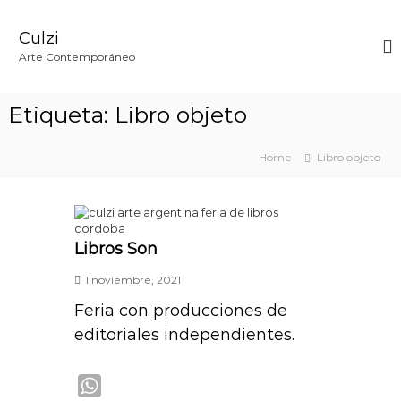
S
k
Culzi
i
p
Arte Contemporáneo
t
o
c
Etiqueta:
Libro objeto
o
n
t
Home
Libro objeto
e
n
t
Libros Son
1 noviembre, 2021
Feria con producciones de
editoriales independientes.
W