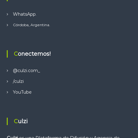
WhatsApp
.
Córdoba, Argentina.
Conectemos!
@culzi.com_
/culzi
YouTube
Culzi
Culzi
es una Plataforma de Difusión y Agencia de