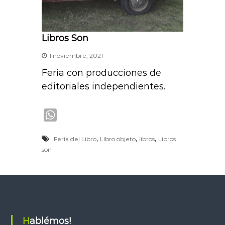
Libros Son
1 noviembre, 2021
Feria con producciones de
editoriales independientes.
W
h
,
,
,
Feria del Libro
Libro objeto
libros
Libros
a
son
t
s
A
p
p
Hablémos!