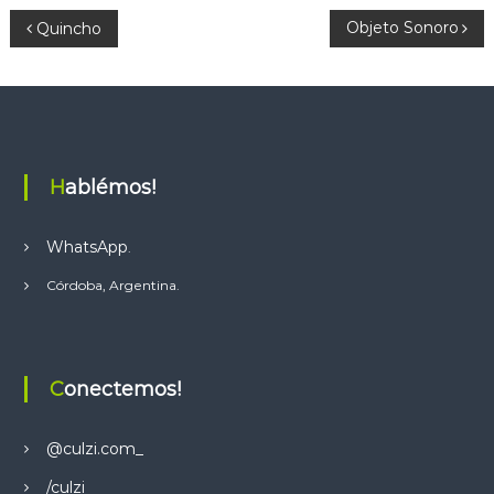
A
N
Objeto Sonoro
Quincho
p
p
a
v
e
Hablémos!
g
WhatsApp
.
a
Córdoba, Argentina.
c
i
Conectemos!
ó
@culzi.com_
n
/culzi