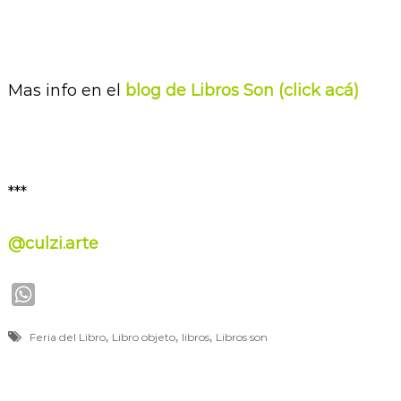
Mas info en el
blog de Libros Son (click acá)
***
@culzi.arte
W
h
,
,
,
Feria del Libro
Libro objeto
libros
Libros son
a
t
s