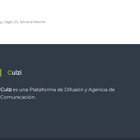
,
,
ry
Siglo 21
Silvana Neme
Culzi
Culzi
es una Plataforma de Difusión y Agencia de
Comunicación.