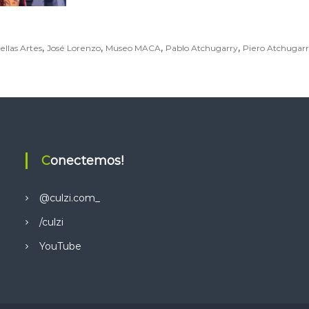
,
,
,
,
llas Artes
José Lorenzo
Museo MACA
Pablo Atchugarry
Piero Atchugar
Conectemos!
@culzi.com_
/culzi
YouTube