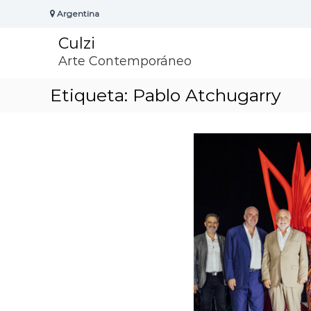
S
Argentina
k
i
Culzi
p
t
Arte Contemporáneo
o
c
Etiqueta:
Pablo Atchugarry
o
n
t
e
n
t