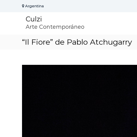
S
Argentina
k
i
Culzi
p
t
Arte Contemporáneo
o
c
“Il Fiore” de Pablo Atchugarry
o
n
t
e
n
t