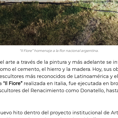
“Il Fiore” homenaje a la flor nacional argentina.
l arte a través de la pintura y más adelante se int
mo el cemento, el hierro y la madera.
Hoy,
sus ob
 escultores más reconocidos de Latinoamérica y e
ra
“Il Fiore”
realizada en Italia, fue ejecutada en b
r escultores del Renacimiento como Donatello, hast
o hito dentro del proyecto institucional de Arte 