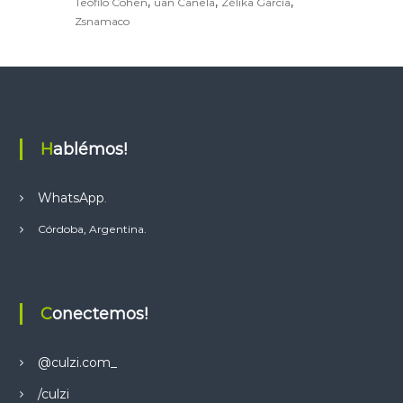
,
,
,
Teófilo Cohen
uan Canela
Zélika García
Zsnamaco
Hablémos!
WhatsApp
.
Córdoba, Argentina.
Conectemos!
@culzi.com_
/culzi