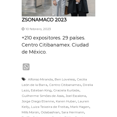
ZSONAMACO 2023
10 febrero, 2023
+210 expositores. 29 países.
Centro Citibanamex. Ciudad
de México.
W
h
,
,
Alfonso Miranda
Ben Loveless
Cecilia
a
,
,
León de la Barra
Centro Citibanamex
Direlia
t
,
,
,
Lazo
Esteban King
Graciela Iturbide
s
,
,
Guilherme Simões de Assis
Joel Escalona
A
,
,
Jorge Diego Etienne
Karen Huber
Lauren
,
,
,
Kelly
Luiza Teixeira de Freitas
Mark Hagen
p
,
,
,
Mills Morán
Odabashian
Sara Hermann
p