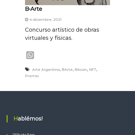
B•Arte
4 diciembre, 2021
Concurso artístico de obras
virtuales y físicas.
W
h
,
,
,
,
Arte Argentino
BArte
Bitcoin
NFT
a
Premio
t
s
A
p
p
Hablémos!
WhatsApp