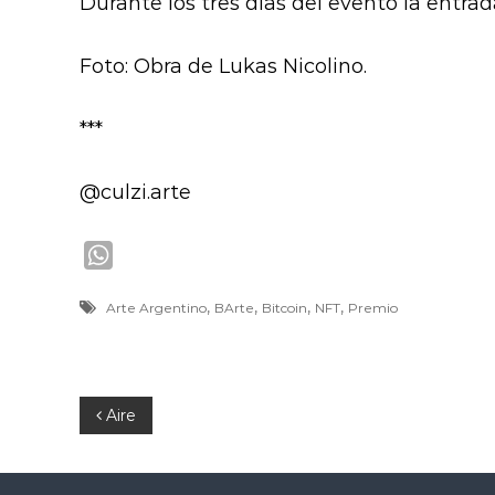
Durante los tres días del evento la entrad
Foto: Obra de Lukas Nicolino.
***
@culzi.arte
W
h
,
,
,
,
Arte Argentino
BArte
Bitcoin
NFT
Premio
a
t
s
A
N
Aire
p
p
a