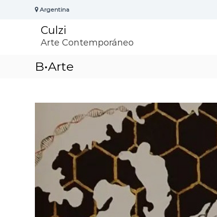
S
Argentina
k
i
Culzi
p
t
Arte Contemporáneo
o
c
B•Arte
o
n
t
e
n
t