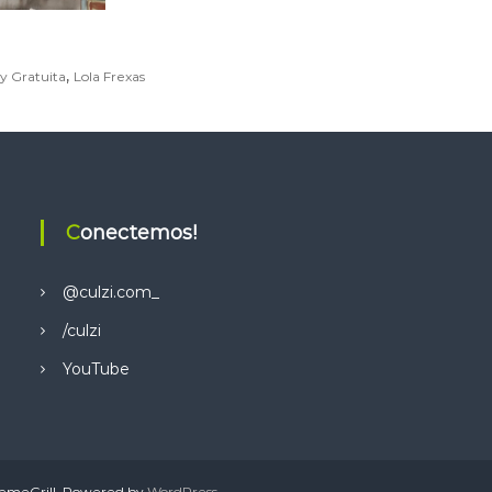
,
y Gratuita
Lola Frexas
Conectemos!
@culzi.com_
/culzi
YouTube
emeGrill. Powered by
WordPress