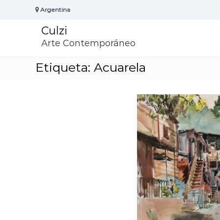
S
Argentina
k
i
Culzi
p
t
Arte Contemporáneo
o
c
Etiqueta:
Acuarela
o
n
t
e
n
t