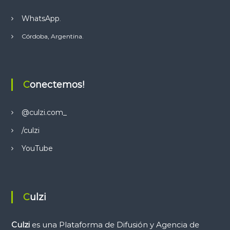
g
WhatsApp
.
a
Córdoba, Argentina.
c
i
Conectemos!
ó
@culzi.com_
n
/culzi
d
YouTube
e
e
Culzi
n
Culzi
es una Plataforma de Difusión y Agencia de