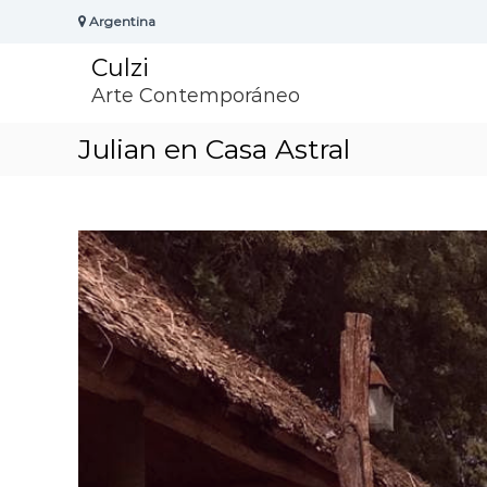
S
Argentina
k
i
Culzi
p
t
Arte Contemporáneo
o
c
Julian en Casa Astral
o
n
t
e
n
t