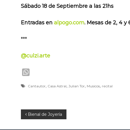
Sábado 18 de Septiembre a las 21hs
Entradas en
alpogo.com
. Mesas de 2, 4 y 
***
@culzi.arte
W
h
,
,
,
,
Cantautor
Casa Astral
Julian Tor
Musicos
recital
a
t
s
A
N
Bienal de Joyería
p
p
a