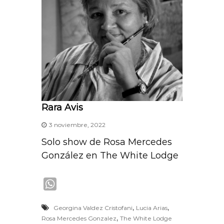
Rara Avis
3 noviembre, 2022
Solo show de Rosa Mercedes
González en The White Lodge
W
h
,
,
Georgina Valdez Cristofani
Lucia Arias
a
,
Rosa Mercedes Gonzalez
The White Lodge
t