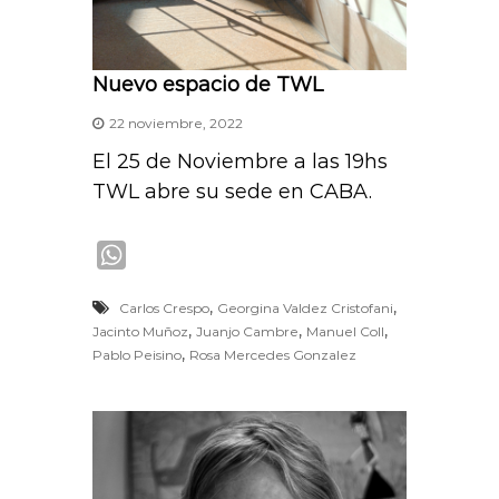
Nuevo espacio de TWL
22 noviembre, 2022
El 25 de Noviembre a las 19hs
TWL abre su sede en CABA.
W
h
,
,
Carlos Crespo
Georgina Valdez Cristofani
a
,
,
,
Jacinto Muñoz
Juanjo Cambre
Manuel Coll
t
,
Pablo Peisino
Rosa Mercedes Gonzalez
s
A
p
p