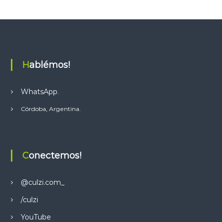
s
A
p
p
Hablémos!
WhatsApp
.
Córdoba, Argentina.
Conectemos!
@culzi.com_
/culzi
YouTube