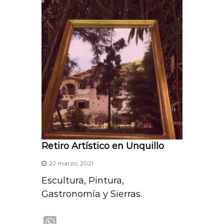
s
A
p
p
Retiro Artístico en Unquillo
22 marzo, 2021
Escultura, Pintura,
Gastronomía y Sierras.
W