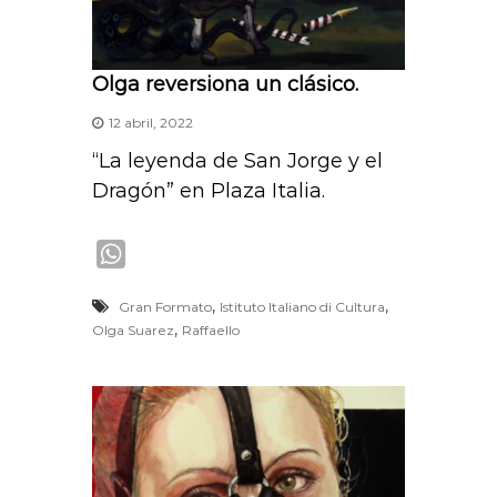
Olga reversiona un clásico.
12 abril, 2022
“La leyenda de San Jorge y el
Dragón” en Plaza Italia.
W
h
,
,
Gran Formato
Istituto Italiano di Cultura
a
,
Olga Suarez
Raffaello
t
s
A
p
p