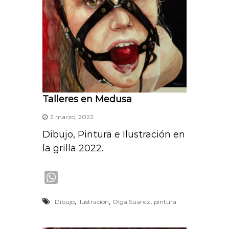
Talleres en Medusa
2 marzo, 2022
Dibujo, Pintura e Ilustración en
la grilla 2022.
W
h
,
,
,
Dibujo
Ilustración
Olga Suarez
pintura
a
t