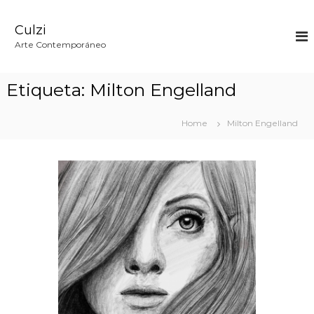
S
k
Culzi
i
p
Arte Contemporáneo
t
o
c
Etiqueta:
Milton Engelland
o
n
t
Home
Milton Engelland
e
n
t