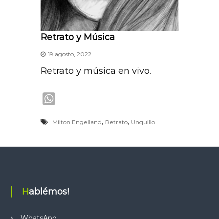
Retrato y Música
19 agosto, 2022
Retrato y música en vivo.
W
h
,
,
Milton Engelland
Retrato
Unquillo
a
t
s
A
p
p
Hablémos!
WhatsApp
.