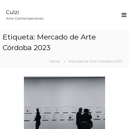
S
k
Culzi
i
p
Arte Contemporáneo
t
o
c
Etiqueta:
Mercado de Arte
o
n
Córdoba 2023
t
e
n
Home
Mercado de Arte Córdoba 2023
t