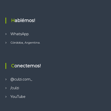
A
p
p
Hablémos!
WhatsApp
.
Córdoba, Argentina.
Conectemos!
@culzi.com_
/culzi
YouTube