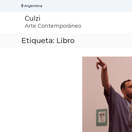
S
Argentina
k
i
Culzi
p
t
Arte Contemporáneo
o
c
Etiqueta:
Libro
o
n
t
e
n
t