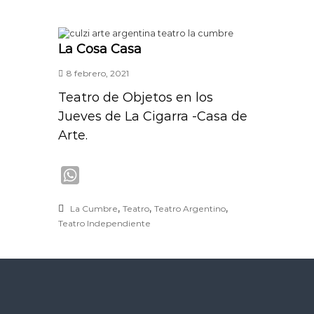
s
A
La Cosa Casa
p
p
8 febrero, 2021
Teatro de Objetos en los
Jueves de La Cigarra -Casa de
Arte.
W
h
,
,
,
La Cumbre
Teatro
Teatro Argentino
a
Teatro Independiente
t
s
A
p
p