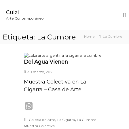
S
k
Culzi
i
p
Arte Contemporáneo
t
o
c
Etiqueta:
La Cumbre
Home
La Cumbre
o
n
t
e
n
Del Agua Vienen
t
30 marzo, 2021
Muestra Colectiva en La
Cigarra – Casa de Arte.
W
h
,
,
,
Galeria de Arte
La Cigarra
La Cumbre
a
Muestra Colectiva
t