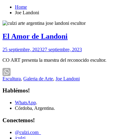
Home
Joe Landoni
El Amor de Landoni
25 septiembre, 2023
27 septiembre, 2023
CO ART presenta la muestra del reconocido escultor.
Escultura
,
Galeria de Arte
,
Joe Landoni
WhatsApp
Hablémos!
WhatsApp
.
Córdoba, Argentina.
Conectemos!
@culzi.com_
/culzi