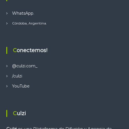
WhatsApp
.
Córdoba, Argentina.
Conectemos!
@culzi.com_
/culzi
YouTube
Culzi
Culzi
es una Plataforma de Difusión y Agencia de