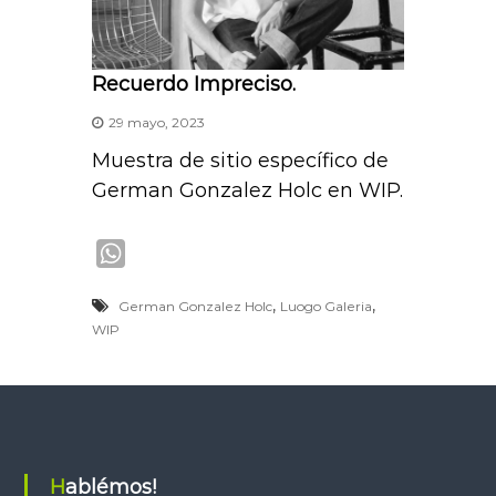
Recuerdo Impreciso.
29 mayo, 2023
Muestra de sitio específico de
German Gonzalez Holc en WIP.
W
h
,
,
German Gonzalez Holc
Luogo Galeria
a
WIP
t
s
A
p
p
Hablémos!