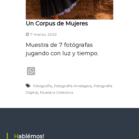
Un Corpus de Mujeres
7 marzo, 2022
Muestra de 7 fotógrafas
jugando con luz y tiempo.
W
h
,
,
Fotografia
Fotografía Analógica
Fotografía
a
,
Digital
Muestra Colectiva
t
s
A
p
p
Hablémos!