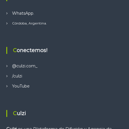
WhatsApp
.
Córdoba, Argentina.
Conectemos!
@culzi.com_
/culzi
YouTube
Culzi
Culzi
es una Plataforma de Difusión y Agencia de