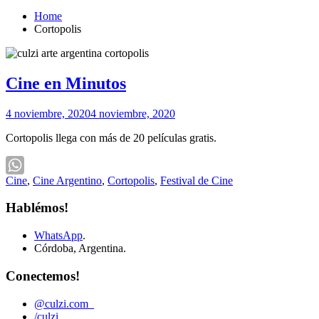
Home
Cortopolis
Cine en Minutos
4 noviembre, 2020
4 noviembre, 2020
Cortopolis llega con más de 20 películas gratis.
Cine
,
Cine Argentino
,
Cortopolis
,
Festival de Cine
WhatsApp
Hablémos!
WhatsApp
.
Córdoba, Argentina.
Conectemos!
@culzi.com_
/culzi