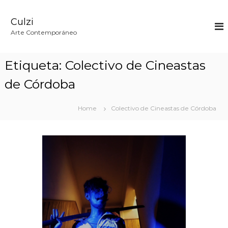
S
k
Culzi
i
p
Arte Contemporáneo
t
o
c
Etiqueta:
Colectivo de Cineastas
o
n
de Córdoba
t
e
n
Home
Colectivo de Cineastas de Córdoba
t