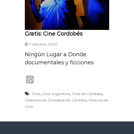
Gratis: Cine Cordobés
7 octubre, 2020
Ningún Lugar a Donde:
documentales y ficciones.
W
h
,
,
,
Cine
Cine Argentino
Cine de Córdoba
a
,
Colectivo de Cineastas de Córdoba
Festival de
t
Cine
s
A
p
p