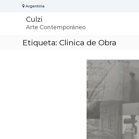
S
Argentina
k
i
Culzi
p
t
Arte Contemporáneo
o
c
Etiqueta:
Clinica de Obra
o
n
t
e
n
t