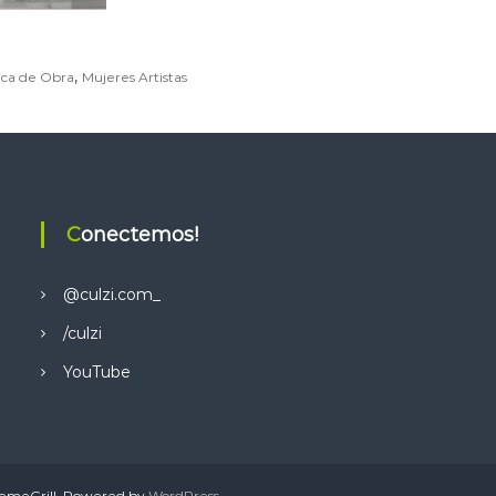
,
ica de Obra
Mujeres Artistas
Conectemos!
@culzi.com_
/culzi
YouTube
emeGrill. Powered by
WordPress