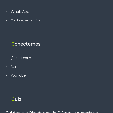
WhatsApp
.
Córdoba, Argentina.
Conectemos!
@culzi.com_
/culzi
YouTube
Culzi
Culzi
es una Plataforma de Difusión y Agencia de