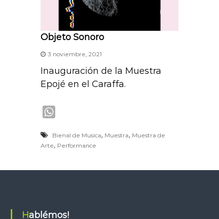
Objeto Sonoro
3 noviembre, 2021
Inauguración de la Muestra
Epojé en el Caraffa.
W
h
,
,
Bienal de Musica
Muestra
Muestra de
a
,
Arte
Performance
t
s
A
p
p
Hablémos!