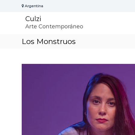
S
Argentina
k
i
Culzi
p
t
Arte Contemporáneo
o
c
Los Monstruos
o
n
t
e
n
t