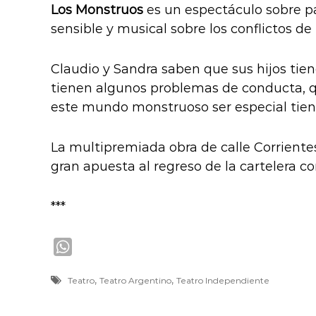
Los Monstruos
es un espectáculo sobre pa
sensible y musical sobre los conflictos de 
Claudio y Sandra saben que sus hijos tiene
tienen algunos problemas de conducta, qu
este mundo monstruoso ser especial tiene
La multipremiada obra de calle Corriente
gran apuesta al regreso de la cartelera c
***
W
h
,
,
Teatro
Teatro Argentino
Teatro Independiente
a
t