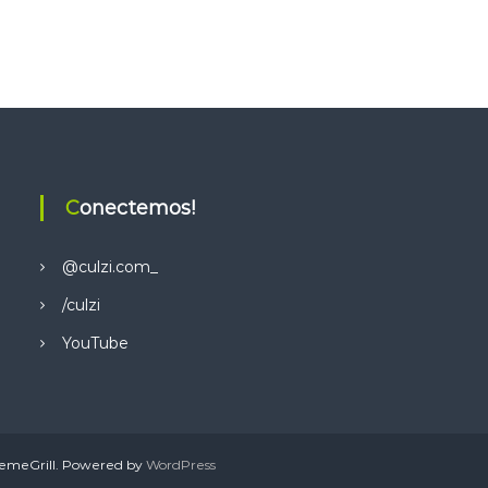
Conectemos!
@culzi.com_
/culzi
YouTube
emeGrill. Powered by
WordPress