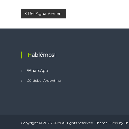
s
A
N
Del Agua Vienen
p
p
a
v
e
Hablémos!
g
WhatsApp
.
a
Córdoba, Argentina.
c
i
ó
Copyright © 2026
Culzi
All rights reserved. Theme:
Flash
by Th