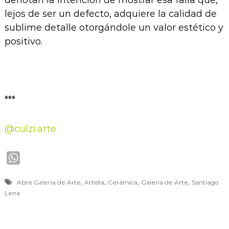
lejos de ser un defecto, adquiere la calidad de
sublime detalle otorgándole un valor estético y
positivo.
***
@culzi.arte
W
h
,
,
,
,
Abre Galeria de Arte
Artista
Cerámica
Galeria de Arte
Santiago
a
Lena
t
s
A