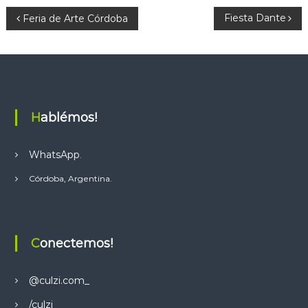
p
N
Fiesta Dante
Feria de Arte Córdoba
p
a
v
e
Hablémos!
g
WhatsApp
.
a
Córdoba, Argentina.
c
i
Conectemos!
ó
@culzi.com_
n
/culzi