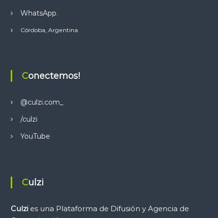
g
WhatsApp
.
a
Córdoba, Argentina.
c
i
Conectemos!
ó
@culzi.com_
n
/culzi
d
YouTube
e
e
Culzi
n
Culzi
es una Plataforma de Difusión y Agencia de