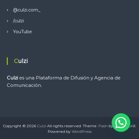
ó
@culzi.com_
n
/culzi
d
YouTube
e
e
Culzi
n
Culzi
es una Plataforma de Difusión y Agencia de
Comunicación.
t
r
a
Copyright © 2026
Culzi
All rights reserved. Theme:
Flash
by ThemeGrill.
d
Powered by
WordPress