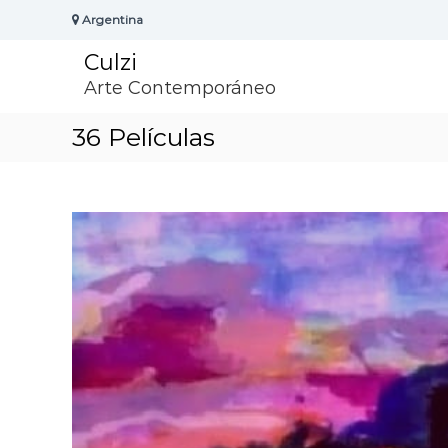
S
Argentina
k
i
Culzi
p
t
Arte Contemporáneo
o
c
36 Películas
o
n
t
e
n
t