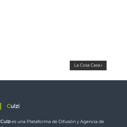
La Cosa Casa
Culzi
Culzi
es una Plataforma de Difusión y Agencia de