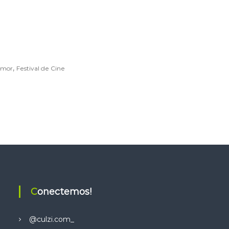
,
Amor
Festival de Cine
Conectemos!
@culzi.com_