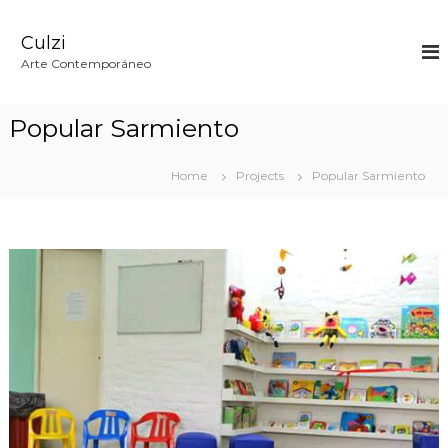
S
k
Culzi
i
p
Arte Contemporáneo
t
o
c
Popular Sarmiento
o
n
t
Home
Projects
Popular Sarmiento
e
n
t