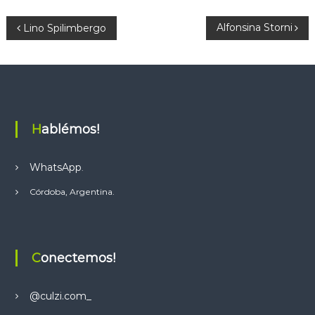
a
t
N
Alfonsina Storni
Lino Spilimbergo
s
a
A
p
v
p
e
Hablémos!
g
WhatsApp
.
a
Córdoba, Argentina.
c
i
Conectemos!
ó
@culzi.com_