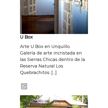
p
U Box
Arte U Box en Unquillo.
Galería de arte incristada en
las Sierras Chicas dentro de la
Reserva Natural Los
Quebrachitos. […]
W
h
a
t