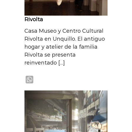
Rivolta
Casa Museo y Centro Cultural
Rivolta en Unquillo. El antiguo
hogar y atelier de la familia
Rivolta se presenta
reinventado […]
W
h
a
t
s
A
p