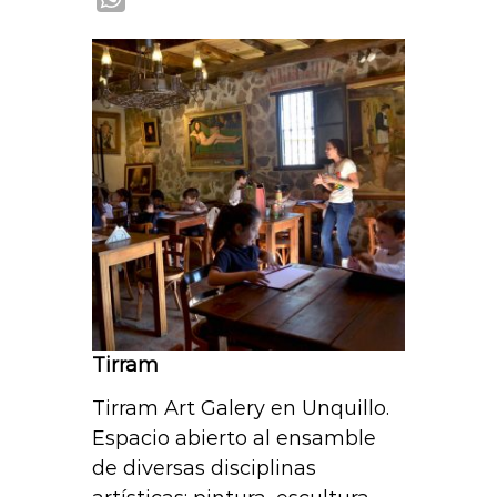
h
a
t
s
A
p
p
Tirram
Tirram Art Galery en Unquillo.
Espacio abierto al ensamble
de diversas disciplinas