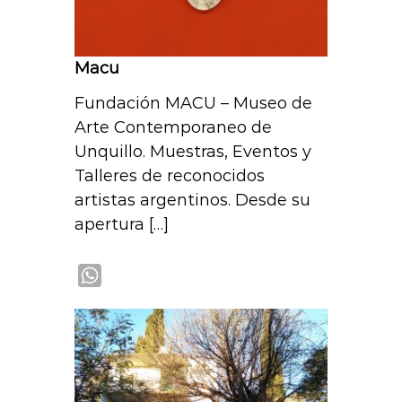
Macu
Fundación MACU – Museo de
Arte Contemporaneo de
Unquillo. Muestras, Eventos y
Talleres de reconocidos
artistas argentinos. Desde su
apertura […]
W
h
a
t
s
A