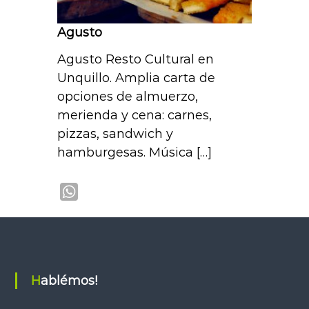
Agusto
Agusto Resto Cultural en
Unquillo. Amplia carta de
opciones de almuerzo,
merienda y cena: carnes,
pizzas, sandwich y
hamburgesas. Música […]
W
h
a
t
s
Hablémos!
A
p