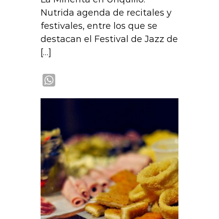
Nutrida agenda de recitales y
festivales, entre los que se
destacan el Festival de Jazz de
[…]
W
h
a
t
s
A
p
p