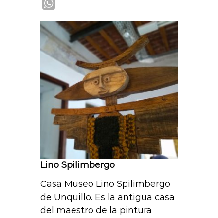
W
h
a
t
s
A
p
p
Lino Spilimbergo
Casa Museo Lino Spilimbergo
de Unquillo. Es la antigua casa
del maestro de la pintura