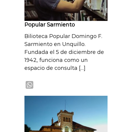
Popular Sarmiento
Bilioteca Popular Domingo F.
Sarmiento en Unquillo.
Fundada el 5 de diciembre de
1942, funciona como un
espacio de consulta […]
W
h
a
t
s
A
p