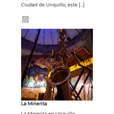
Ciudad de Unquillo, este […]
W
h
a
t
s
A
p
p
La Minerita
La Minerita en Unquillo.