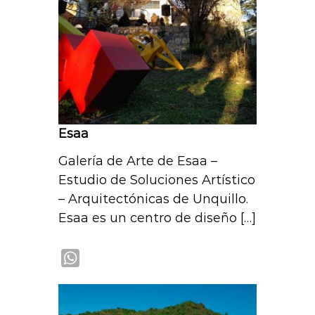
p
p
Esaa
Galería de Arte de Esaa –
Estudio de Soluciones Artístico
– Arquitectónicas de Unquillo.
Esaa es un centro de diseño […]
W
h
a
t