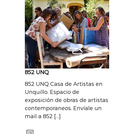
s
A
p
p
852 UNQ
852 UNQ Casa de Artistas en
Unquillo. Espacio de
exposición de obras de artistas
contemporaneos. Envíale un
mail a 852 […]
W