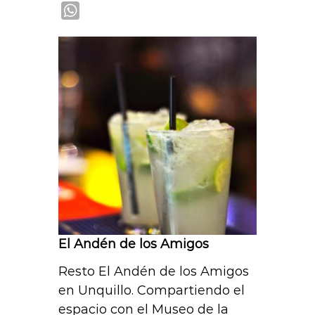
W
h
a
t
s
A
p
p
El Andén de los Amigos
Resto El Andén de los Amigos
en Unquillo. Compartiendo el
espacio con el Museo de la