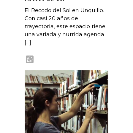
El Recodo del Sol en Unquillo.
Con casi 20 años de
trayectoria, este espacio tiene
una variada y nutrida agenda
[…]
W
h
a
t
s
A
p
p