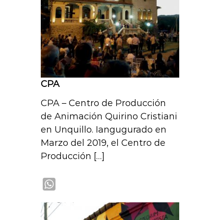
p
CPA
CPA – Centro de Producción
de Animación Quirino Cristiani
en Unquillo. Iangugurado en
Marzo del 2019, el Centro de
Producción […]
W
h
a