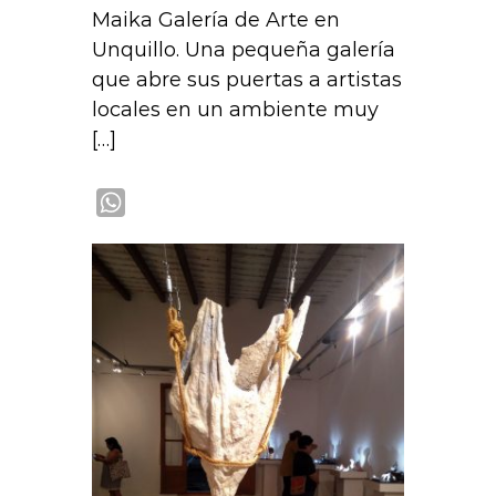
Maika Galería de Arte en
Unquillo. Una pequeña galería
que abre sus puertas a artistas
locales en un ambiente muy
[…]
W
h
a
t
s
A
p
p