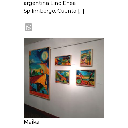
argentina Lino Enea
Spilimbergo. Cuenta […]
W
h
a
t
s
A
p
p
Maika