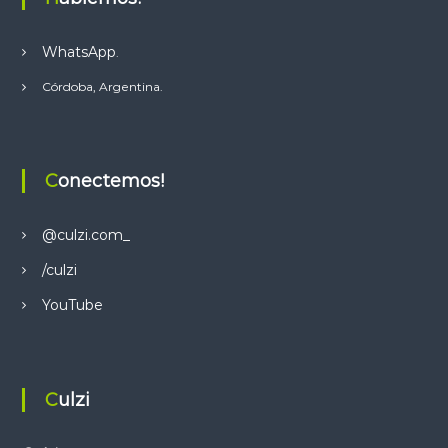
p
p
WhatsApp
.
Córdoba, Argentina.
Conectemos!
@culzi.com_
/culzi
YouTube
Culzi