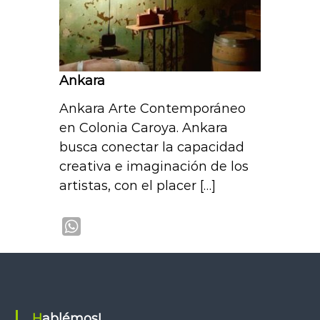
Ankara
Ankara Arte Contemporáneo
en Colonia Caroya. Ankara
busca conectar la capacidad
creativa e imaginación de los
artistas, con el placer […]
W
h
a
t
s
Hablémos!
A