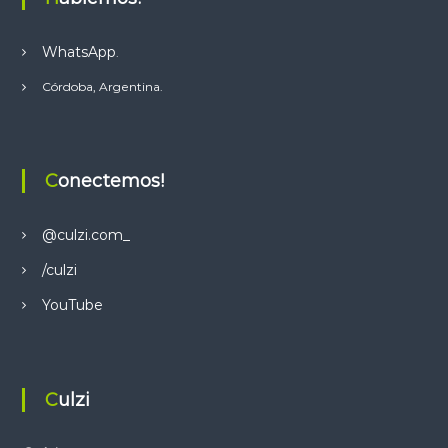
p
p
WhatsApp
.
Córdoba, Argentina.
Conectemos!
@culzi.com_
/culzi
YouTube
Culzi