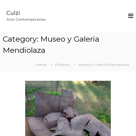
S
k
Culzi
i
p
Arte Contemporáneo
t
o
c
Category:
Museo y Galeria
o
n
Mendiolaza
t
e
n
Home
Projects
Museo y Galeria Mendiolaza
t