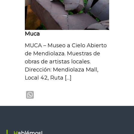
Muca
MUCA – Museo a Cielo Abierto
de Mendiolaza. Muestras de
obras de artistas locales.
Dirección: Mendiolaza Mall,
Local 42, Ruta […]
W
h
a
t
s
Hablémos!
A