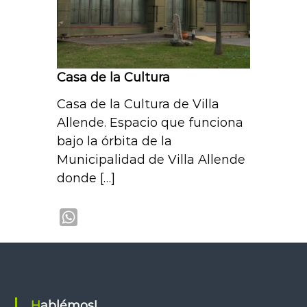
Casa de la Cultura
Casa de la Cultura de Villa
Allende. Espacio que funciona
bajo la órbita de la
Municipalidad de Villa Allende
donde […]
W
h
a
t
s
Hablémos!
A