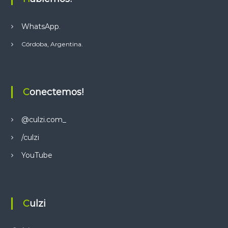
p
p
WhatsApp
.
Córdoba, Argentina.
Conectemos!
@culzi.com_
/culzi
YouTube
Culzi