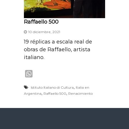
Raffaello 500
10 diciembre, 2021
19 réplicas a escala real de
obras de Raffaello, artista
italiano.
W
h
,
Istituto Italiano di Cultura
Italia en
a
,
,
Argentina
Raffaello 500
Renacimiento
t
s
A
p
p