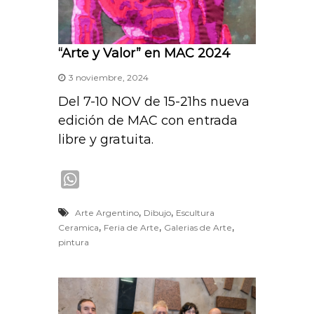
“Arte y Valor” en MAC 2024
3 noviembre, 2024
Del 7-10 NOV de 15-21hs nueva
edición de MAC con entrada
libre y gratuita.
W
h
,
,
Arte Argentino
Dibujo
Escultura
a
,
,
,
Ceramica
Feria de Arte
Galerias de Arte
t
pintura
s
A
p
p