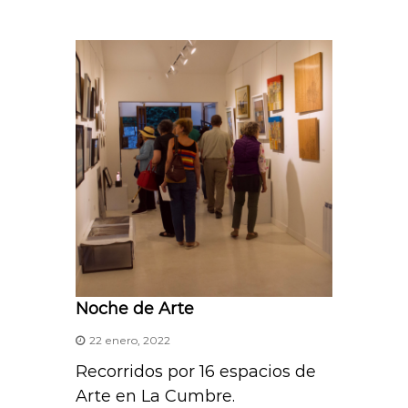
t
s
A
p
p
Noche de Arte
22 enero, 2022
Recorridos por 16 espacios de
Arte en La Cumbre.