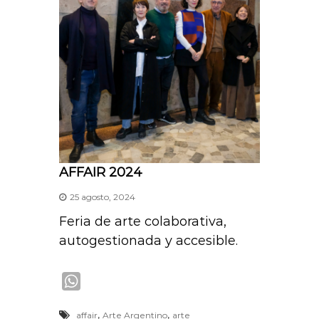
AFFAIR 2024
25 agosto, 2024
Feria de arte colaborativa,
autogestionada y accesible.
W
h
,
,
affair
Arte Argentino
arte
a