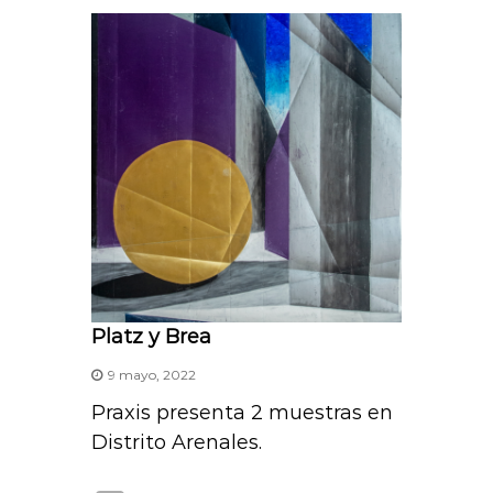
A
p
p
Platz y Brea
9 mayo, 2022
Praxis presenta 2 muestras en
Distrito Arenales.