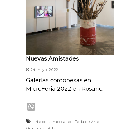
Nuevas Amistades
24 mayo, 2022
Galerías cordobesas en
MicroFeria 2022 en Rosario.
W
h
,
,
arte contemporaneo
Feria de Arte
a
Galerias de Arte
t
s