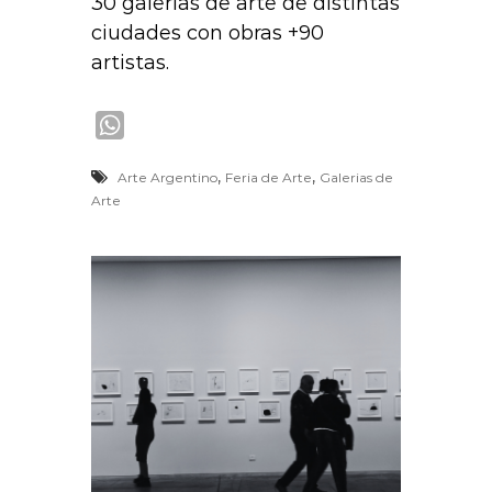
30 galerías de arte de distintas
ciudades con obras +90
artistas.
W
h
,
,
Arte Argentino
Feria de Arte
Galerias de
a
Arte
t
s
A
p
p