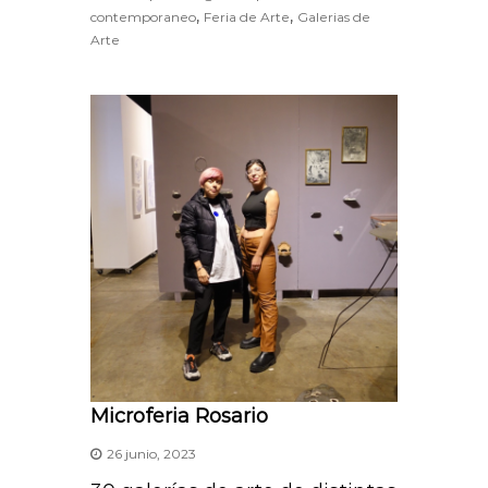
,
,
contemporaneo
Feria de Arte
Galerias de
t
Arte
s
A
p
p
Microferia Rosario
26 junio, 2023