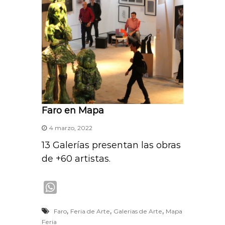
Faro en Mapa
4 marzo, 2022
13 Galerías presentan las obras
de +60 artistas.
W
h
,
,
,
Faro
Feria de Arte
Galerias de Arte
Mapa
a
Feria