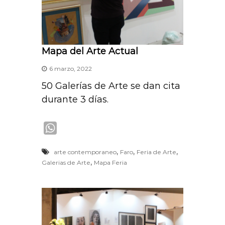
Mapa del Arte Actual
6 marzo, 2022
50 Galerías de Arte se dan cita
durante 3 días.
W
h
,
,
,
arte contemporaneo
Faro
Feria de Arte
a
,
Galerias de Arte
Mapa Feria
t
s
A
p
p