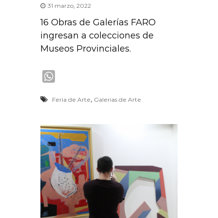
31 marzo, 2022
16 Obras de Galerías FARO
ingresan a colecciones de
Museos Provinciales.
W
h
,
Feria de Arte
Galerias de Arte
a
t
s
A
p
p