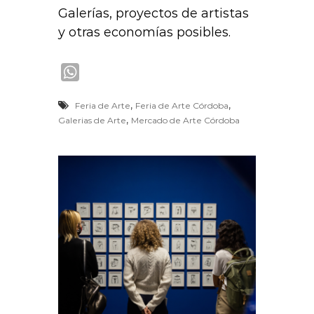
Galerías, proyectos de artistas
y otras economías posibles.
W
h
,
,
Feria de Arte
Feria de Arte Córdoba
a
,
Galerias de Arte
Mercado de Arte Córdoba
t
s
A
p
p