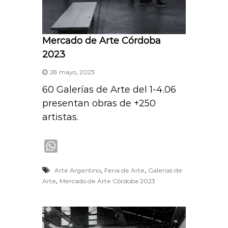
Mercado de Arte Córdoba
2023
28 mayo, 2023
60 Galerías de Arte del 1-4.06
presentan obras de +250
artistas.
W
h
,
,
Arte Argentino
Feria de Arte
Galerias de
a
,
Arte
Mercado de Arte Córdoba 2023
t
s
A
p